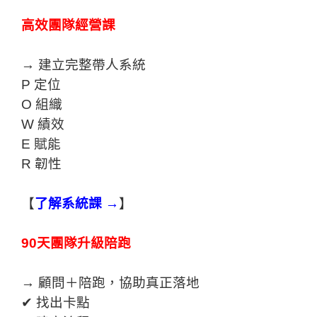
高效團隊經營課
→ 建立完整帶人系統
P 定位
O 組織
W 績效
E 賦能
R 韌性
【
了解系統課 →
】
90天團隊升級陪跑
→ 顧問＋陪跑，協助真正落地
✔ 找出卡點